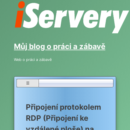
Skip
to
content
Můj blog o práci a zábavě
Web o práci a zábavě
☰
Připojení protokolem
RDP (Připojení ke
vzdálené ploše) na