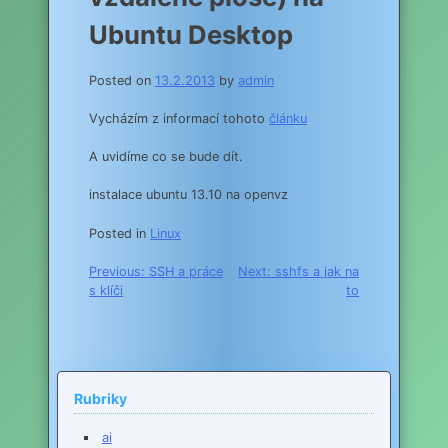
Ubuntu Desktop
Posted on
13.2.2013
by
admin
Vycházím z informací tohoto
článku
A uvidíme co se bude dít.
instalace ubuntu 13.10 na openvz
Posted in
Linux
Navigace
Previous:
SSH a práce
Next:
sshfs a jak na
s klíči
to
pro
příspěvek
Rubriky
ai