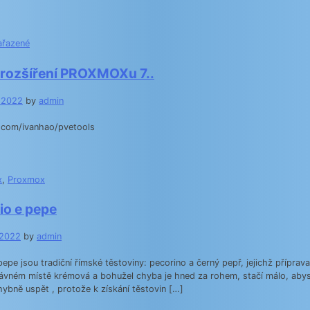
ařazené
 rozšíření PROXMOXu 7..
.2022
by
admin
b.com/ivanhao/pvetools
x
,
Proxmox
io e pepe
.2022
by
admin
pepe jsou tradiční římské těstoviny: pecorino a černý pepř, jejichž přípra
rávném místě krémová a bohužel chyba je hned za rohem, stačí málo, abys
bně uspět , protože k získání těstovin […]