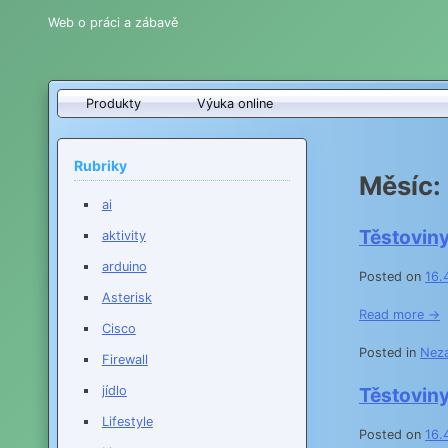
Web o práci a zábavě
Produkty
Výuka online
Rubriky
Měsíc:
ai
Těstoviny
aktivity
arduino
Posted on
16.
Asterisk
Read more →
Cisco
Posted in
Nez
Firewall
jídlo
Těstovin
Lifestyle
Posted on
16.