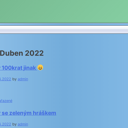
Duben 2022
 100krat jinak
4.2022
by
admin
ařazené
y se zeleným hráškem
4.2022
by
admin