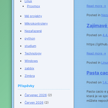
Linux
Read more →
Proxmox
Posted in
Nez
Mé projekty
Mikrokontrolery
Zajímavé
Nezařazené
Posted on
4.4
python
https://githu
studium
Read more →
Technology
Windows
Posted in
Linu
zabbix
Pasta cac
Zimbra
Posted on
1.4
Příspěvky
Pasta cacio e 
Červenec 2026
(2)
která je ve sp
můžete nepochy
Červen 2026
(2)