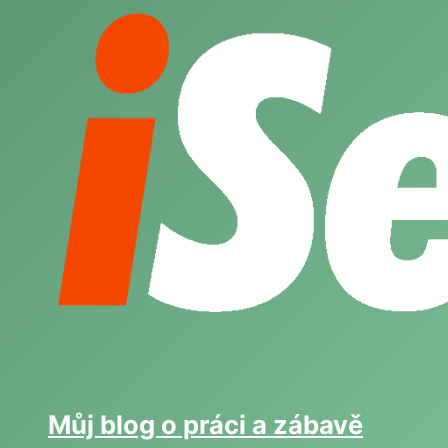
Skip
to
content
Můj blog o práci a zábavě