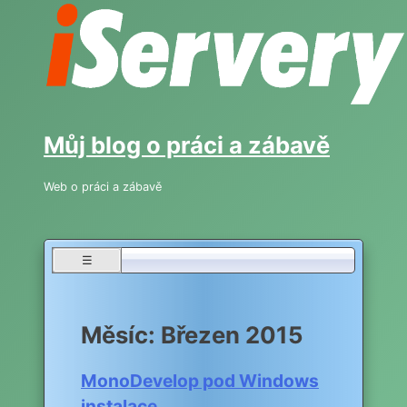
Skip
to
content
Můj blog o práci a zábavě
Web o práci a zábavě
☰
Měsíc:
Březen 2015
MonoDevelop pod Windows
instalace