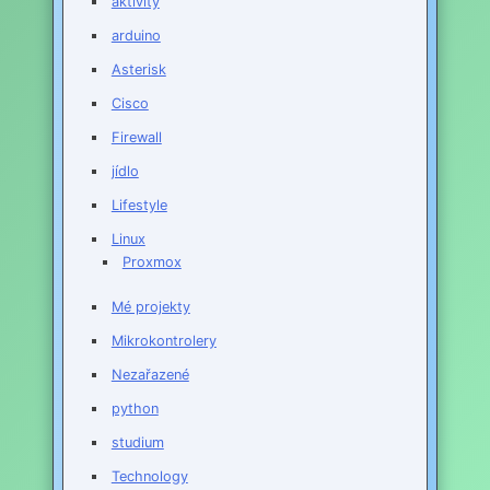
aktivity
arduino
Asterisk
Cisco
Firewall
jídlo
Lifestyle
Linux
Proxmox
Mé projekty
Mikrokontrolery
Nezařazené
python
studium
Technology