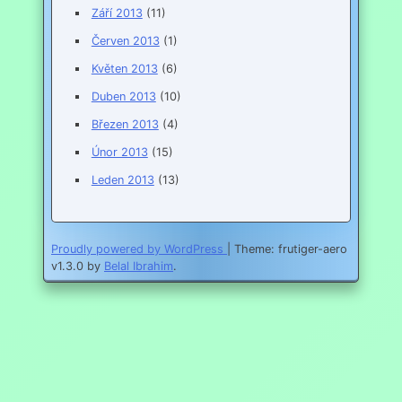
Září 2013
(11)
Červen 2013
(1)
Květen 2013
(6)
Duben 2013
(10)
Březen 2013
(4)
Únor 2013
(15)
Leden 2013
(13)
Proudly powered by WordPress
|
Theme: frutiger-aero
v1.3.0 by
Belal Ibrahim
.