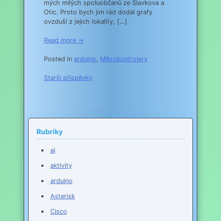
mých milých spoluobčanů ze Slavkova a
Otic. Proto bych jim rád dodal grafy
ovzduší z jejich lokality, […]
Read more →
Posted in
arduino
,
Mikrokontrolery
Navigace
Starší příspěvky
pro
příspěvky
Rubriky
ai
aktivity
arduino
Asterisk
Cisco