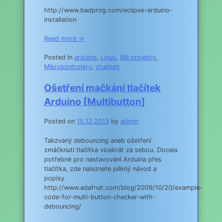
http://www.badprog.com/eclipse-arduino-
installation
Read more →
Posted in
arduino
,
Linux
,
Mé projekty
,
Mikrokontrolery
,
studium
Ošetření mačkání tlačítek
Arduino [Multibutton]
Posted on
15.12.2013
by
admin
Takzvaný debouncing aneb ošetření
zmáčknutí tlačítka vícekrát za sebou. Docela
potřebné pro nastavování Arduina přes
tlačítka, zde naleznete pěkný návod a
popisy
http://www.adafruit.com/blog/2009/10/20/example-
code-for-multi-button-checker-with-
debouncing/