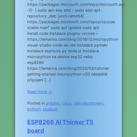
https://packages.microsoft.com/keys/microsoft.asc
-O- | sudo apt-key add – sudo add-apt-
repository „deb [arch=amd64]
https://packages.microsoft.com/repos/vscode
stable main“ sudo apt update sudo apt
install code Instalace pluginu vscode –
https://lemariva.com/blog/2018/12/micropython-
visual-studio-code-as-ide instalace pymakr
instalace esptools.py node.js Instalace
micropython na device esp32 nebo
esp8266
https://lemariva.com/blog/2020/03/tutorial-
getting-started-micropython-v20 následně
připojení […]
Read more →
Posted in
arduino
,
Linux
,
Mikrokontrolery
,
python
,
studium
ESP8266 AI Thinker T5
board