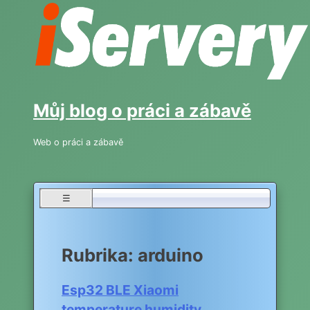
Skip
to
content
Můj blog o práci a zábavě
Web o práci a zábavě
☰
Rubrika:
arduino
Esp32 BLE Xiaomi
temperature humidity