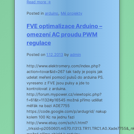
Read more →
Posted in
arduino
,
Mé projekty
FVE optimalizace Arduino –
omezení AC proudu PWM
regulace
Posted on
1.12.2013
by
admin
http://www.elektromery.com/index.php?
action=tovar&id=267 tak tady je popis jak
udelat meření pomocí pulsů do arduina PS.
vyreseno z FVE jsou pulsy a jde to
kontrolovat z arduina.
http://forum.mypower.cz/viewtopic.php?
f=61&t=1132#p16545 možná přímo udělat
měřák na bazi ADE7755
https://code.google.com/p/ardugrid/ nakup
kolem 100 Kc na jednu fazi
http://www.ebay.com/sch/i.html?
_trksid=p2050601.m570.l1313.TR11.TRC1.A0.Xade7755&_