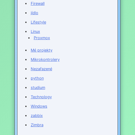
Firewall
jídlo
Lifestyle
Linux
Proxmox
Mé projekty
Mikrokontrolery
Nezařazené
python
studium
Technology
Windows
zabbix
Zimbra