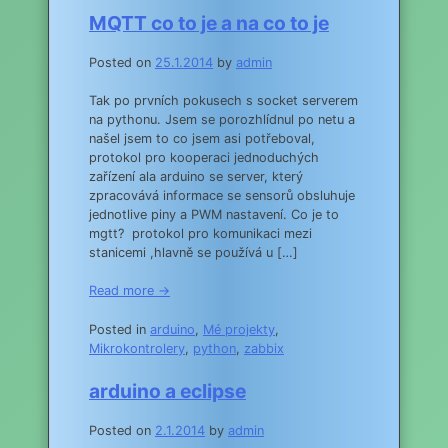
MQTT co to je a na co to je
Posted on
25.1.2014
by
admin
Tak po prvních pokusech s socket serverem
na pythonu. Jsem se porozhlídnul po netu a
našel jsem to co jsem asi potřeboval,
protokol pro kooperaci jednoduchých
zařízení ala arduino se server, který
zpracovává informace se sensorů obsluhuje
jednotlive piny a PWM nastavení. Co je to
mgtt? protokol pro komunikaci mezi
stanicemi ,hlavně se používá u […]
Read more →
Posted in
arduino
,
Mé projekty
,
Mikrokontrolery
,
python
,
zabbix
arduino a eclipse
Posted on
2.1.2014
by
admin