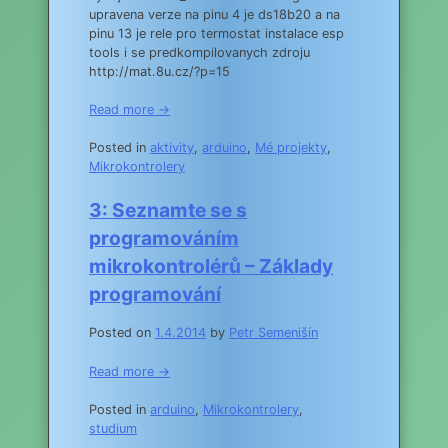
upravena verze na pinu 4 je ds18b20 a na
pinu 13 je rele pro termostat instalace esp
tools i se predkompilovanych zdroju
http://mat.8u.cz/?p=15
Read more →
Posted in
aktivity
,
arduino
,
Mé projekty
,
Mikrokontrolery
3: Seznamte se s
programováním
mikrokontrolérů – Základy
programování
Posted on
1.4.2014
by
Petr Semenišín
Read more →
Posted in
arduino
,
Mikrokontrolery
,
studium