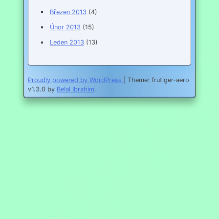
Březen 2013
(4)
Únor 2013
(15)
Leden 2013
(13)
Proudly powered by WordPress
|
Theme: frutiger-aero
v1.3.0 by
Belal Ibrahim
.