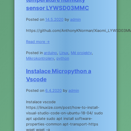
sensor LYWSD03MMC
Posted on
14.5.2020
by
admin
https://github.com/AnthonyKNorman/Xiaomi_LYWSD03M
Read more →
Posted in
arduino
,
Linux
,
Mé projekty
,
Mikrokontrolery
,
python
Instalace Micropython a
Vscode
Posted on
6.4.2020
by
admin
Instalace vscode
https://linuxize.com/post/how-to-install-
visual-studio-code-on-ubuntu-18-04/ sudo
apt update sudo apt install software-
properties-common apt-transport-https
wget wget -q