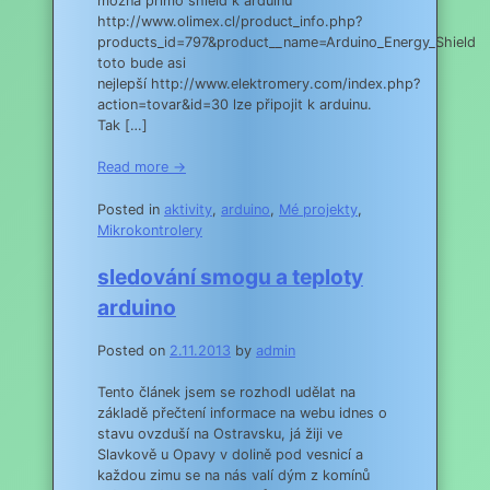
možná přímo shield k arduinu
http://www.olimex.cl/product_info.php?
products_id=797&product__name=Arduino_Energy_Shield
toto bude asi
nejlepší http://www.elektromery.com/index.php?
action=tovar&id=30 lze připojit k arduinu.
Tak […]
Read more →
Posted in
aktivity
,
arduino
,
Mé projekty
,
Mikrokontrolery
sledování smogu a teploty
arduino
Posted on
2.11.2013
by
admin
Tento článek jsem se rozhodl udělat na
základě přečtení informace na webu idnes o
stavu ovzduší na Ostravsku, já žiji ve
Slavkově u Opavy v dolině pod vesnicí a
každou zimu se na nás valí dým z komínů