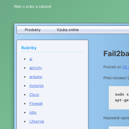
Web o práci a zábavě
Produkty
Výuka online
Rubriky
Fail2b
ai
Posted on
26.
aktivity
arduino
Před instalací 
Asterisk
Cisco
sudo su
apt-ge
Firewall
jídlo
Následně nain
Lifestyle