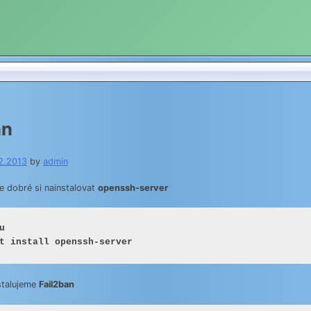
an
2.2013
by
admin
je dobré si nainstalovat
openssh-server


t install openssh-server
stalujeme
Fail2ban