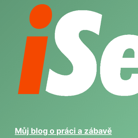
Skip
to
content
Můj blog o práci a zábavě