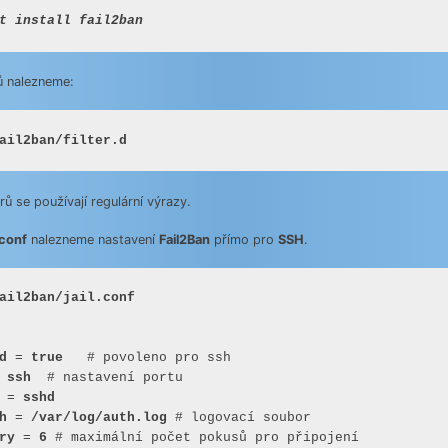
rů nalezneme:
ail2ban/filter.d
trů se používají regulární výrazy.
.conf
nalezneme nastavení
Fail2Ban
přímo pro
SSH
.
ail2ban/jail.conf
d
 = 
true
 
ssh
 = 
sshd
h
 = 
/var/log/auth.log
ry
 = 
6
 # maximální počet pokusů pro připojení