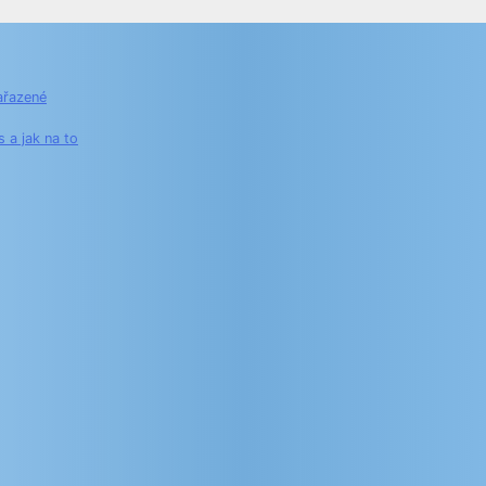
ařazené
s a jak na to
k