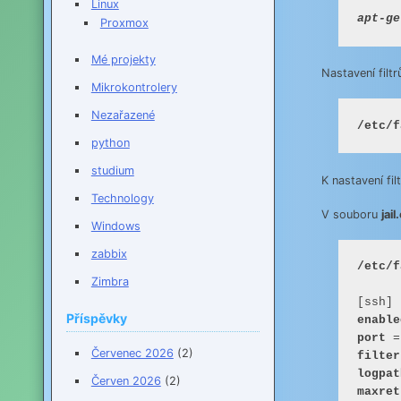
Linux
Proxmox
Mé projekty
Nastavení filt
Mikrokontrolery
Nezařazené
/etc/f
python
studium
K nastavení fil
Technology
V souboru
jail
Windows
zabbix
/etc/f
Zimbra
Příspěvky
enable
port
 =
Červenec 2026
(2)
filter
logpat
Červen 2026
(2)
maxret