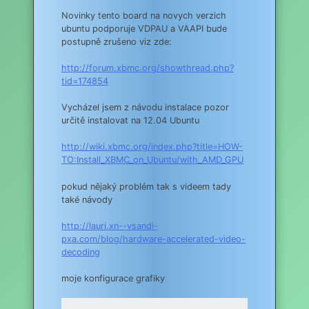
Novinky tento board na novych verzich
ubuntu podporuje VDPAU a VAAPI bude
postupně zrušeno viz zde:
http://forum.xbmc.org/showthread.php?
tid=174854
Vycházel jsem z návodu instalace pozor
určitě instalovat na 12.04 Ubuntu
http://wiki.xbmc.org/index.php?title=HOW-
TO:Install_XBMC_on_Ubuntu/with_AMD_GPU
pokud nějaký problém tak s videem tady
také návody
http://lauri.xn--vsandi-
pxa.com/blog/hardware-accelerated-video-
decoding
moje konfigurace grafiky