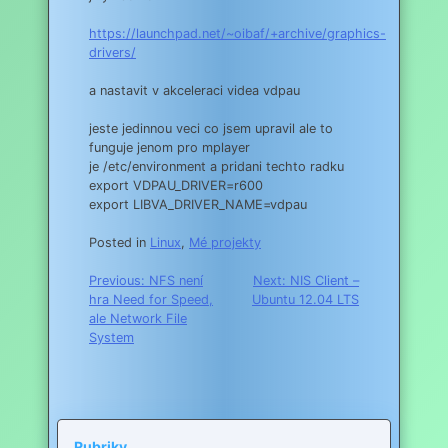
https://launchpad.net/~oibaf/+archive/graphics-
drivers/
a nastavit v akceleraci videa vdpau
jeste jedinnou veci co jsem upravil ale to
funguje jenom pro mplayer
je /etc/environment a pridani techto radku
export VDPAU_DRIVER=r600
export LIBVA_DRIVER_NAME=vdpau
Posted in
Linux
,
Mé projekty
Navigace
Previous:
NFS není
Next:
NIS Client –
hra Need for Speed,
Ubuntu 12.04 LTS
pro
ale Network File
příspěvek
System
Rubriky