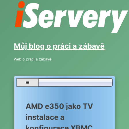
Skip
to
content
Můj blog o práci a zábavě
Web o práci a zábavě
☰
AMD e350 jako TV
instalace a
konfigurace XBMC