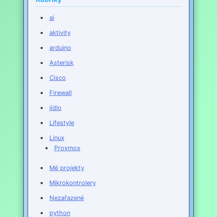
ai
aktivity
arduino
Asterisk
Cisco
Firewall
jídlo
Lifestyle
Linux
Proxmox
Mé projekty
Mikrokontrolery
Nezařazené
python