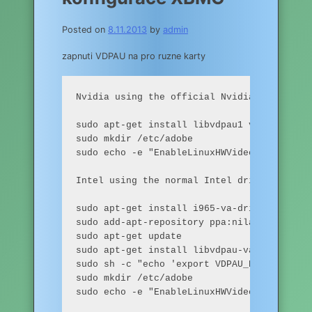
Posted on
8.11.2013
by
admin
zapnuti VDPAU na pro ruzne karty
Nvidia using the official Nvidia binary dri
sudo apt-get install libvdpau1 vdpau-va-dri
sudo mkdir /etc/adobe

sudo echo -e "EnableLinuxHWVideoDecode = 1
Intel using the normal Intel drivers

sudo apt-get install i965-va-driver

sudo add-apt-repository ppa:nilarimogard/we
sudo apt-get update

sudo apt-get install libvdpau-va-gl1

sudo sh -c "echo 'export VDPAU_DRIVER=va_gl
sudo mkdir /etc/adobe

sudo echo -e "EnableLinuxHWVideoDecode = 1