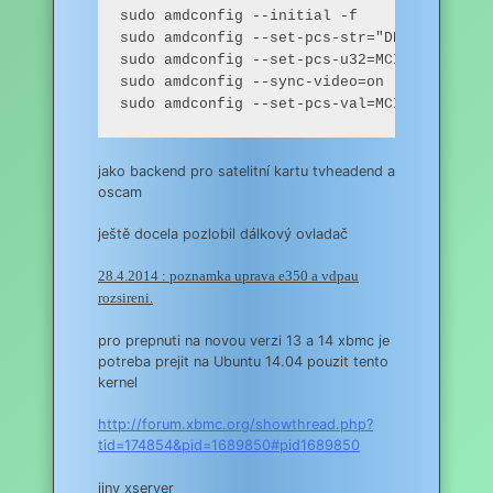
sudo amdconfig --initial -f

sudo amdconfig --set-pcs-str="DDX,EnableRan
sudo amdconfig --set-pcs-u32=MCIL,HWUVD_H26
sudo amdconfig --sync-video=on

sudo amdconfig --set-pcs-val=MCIL,DigitalH
jako backend pro satelitní kartu tvheadend a
oscam
ještě docela pozlobil dálkový ovladač
28.4.2014 : poznamka uprava e350 a vdpau
rozsireni.
pro prepnuti na novou verzi 13 a 14 xbmc je
potreba prejit na Ubuntu 14.04 pouzit tento
kernel
http://forum.xbmc.org/showthread.php?
tid=174854&pid=1689850#pid1689850
jiny xserver