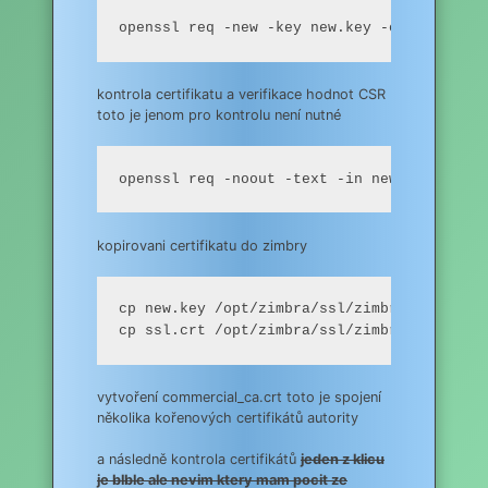
openssl req -new -key new.key -out new.csr
kontrola certifikatu a verifikace hodnot CSR
toto je jenom pro kontrolu není nutné
openssl req -noout -text -in new.csr
kopirovani certifikatu do zimbry
cp new.key /opt/zimbra/ssl/zimbra/commercia
cp ssl.crt /opt/zimbra/ssl/zimbra/commerci
vytvoření commercial_ca.crt toto je spojení
několika kořenových certifikátů autority
a následně kontrola certifikátů
jeden z klicu
je blble ale nevim ktery mam pocit ze