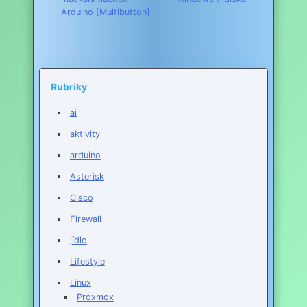
pro
Arduino [Multibutton]
příspěvek
Rubriky
ai
aktivity
arduino
Asterisk
Cisco
Firewall
jídlo
Lifestyle
Linux
Proxmox