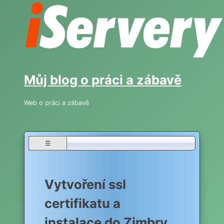
Skip
to
content
Můj blog o práci a zábavě
Web o práci a zábavě
☰
Vytvoření ssl
certifikatu a
instalace do Zimbry