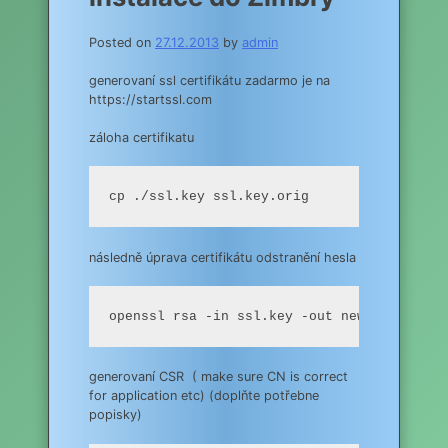
Posted on
27.12.2013
by
admin
generovaní ssl certifikátu zadarmo je na
https://startssl.com
záloha certifikatu
cp ./ssl.key ssl.key.orig
následně úprava certifikátu odstranění hesla
openssl rsa -in ssl.key -out new.key
generovaní CSR ( make sure CN is correct
for application etc) (doplňte potřebne
popisky)