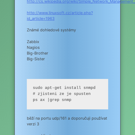
http://cs.wikipedia.org/wiki/Simple_Network_Management_
http://www.linuxsoft.cz/article.php?
id_article=1963
Známé dohledové systémy
Zabbix
Nagios
Big-Brother
Big-Sister
sudo apt-get install snmpd

# zjisteni ze je spusten

ps ax |grep snmp
běží na portu udp/161 a doporučuji používat
verzi 3