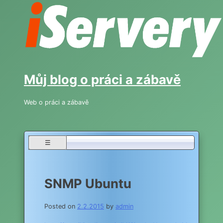
Skip
to
content
Můj blog o práci a zábavě
Web o práci a zábavě
☰
SNMP Ubuntu
Posted on
2.2.2015
by
admin