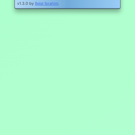
v1.3.0 by
Belal Ibrahim
.