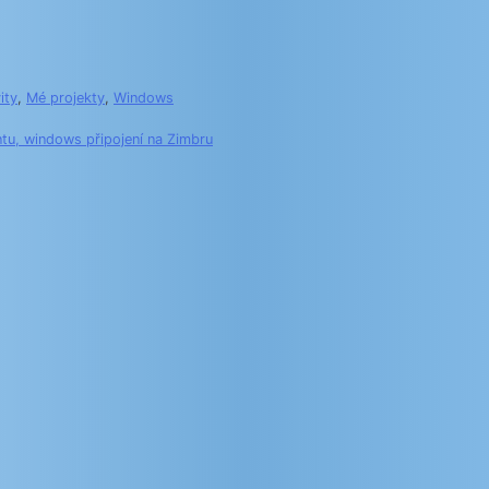
ity
,
Mé projekty
,
Windows
tu, windows připojení na Zimbru
k