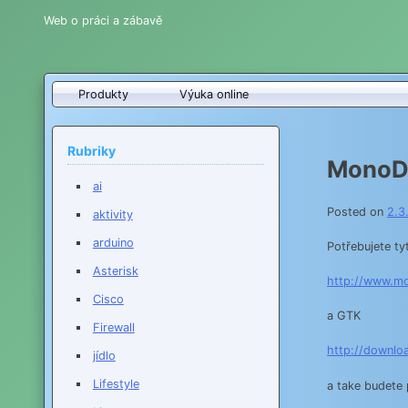
Web o práci a zábavě
Produkty
Výuka online
Rubriky
MonoDe
ai
Posted on
2.3
aktivity
arduino
Potřebujete ty
Asterisk
http://www.m
Cisco
a GTK
Firewall
http://downlo
jídlo
Lifestyle
a take budete