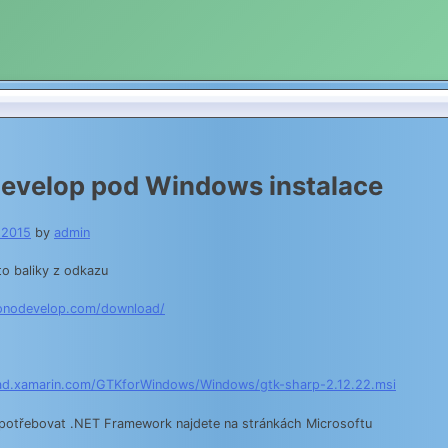
velop pod Windows instalace
.2015
by
admin
to baliky z odkazu
onodevelop.com/download/
ad.xamarin.com/GTKforWindows/Windows/gtk-sharp-2.12.22.msi
 potřebovat .NET Framework najdete na stránkách Microsoftu