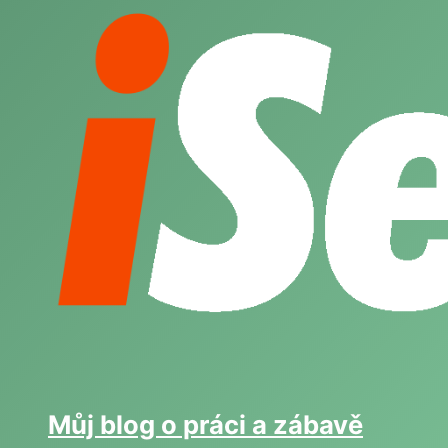
Skip
to
content
Můj blog o práci a zábavě