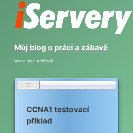
Skip
to
content
Můj blog o práci a zábavě
Web o práci a zábavě
☰
CCNA1 testovací
příklad