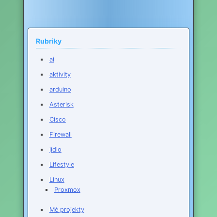
příspěvek
Rubriky
ai
aktivity
arduino
Asterisk
Cisco
Firewall
jídlo
Lifestyle
Linux
Proxmox
Mé projekty