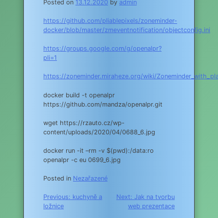
Posted on
13.12.2020
by
admin
https://github.com/pliablepixels/zoneminder-
docker/blob/master/zmeventnotification/objectconfig.ini
https://groups.google.com/g/openalpr?
pli=1
https://zoneminder.miraheze.org/wiki/Zoneminder_with_pla
docker build -t openalpr
https://github.com/mandza/openalpr.git
wget https://rzauto.cz/wp-
content/uploads/2020/04/0688_6.jpg
docker run -it –rm -v $(pwd):/data:ro
openalpr -c eu 0699_6.jpg
Posted in
Nezařazené
Navigace
Previous:
kuchyně a
Next:
Jak na tvorbu
ložnice
web prezentace
pro