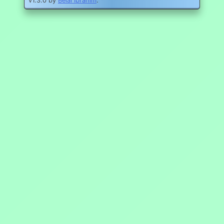
v1.3.0 by
Belal Ibrahim
.