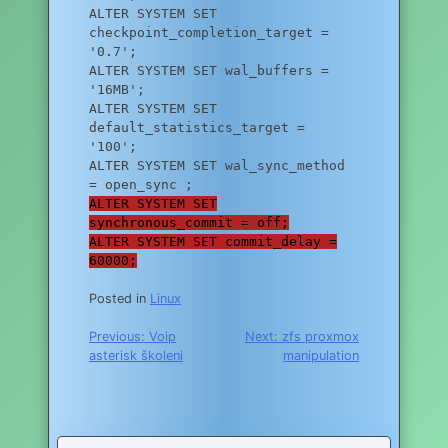
ALTER SYSTEM SET
checkpoint_completion_target =
'0.7';
ALTER SYSTEM SET wal_buffers =
'16MB';
ALTER SYSTEM SET
default_statistics_target =
'100';
ALTER SYSTEM SET wal_sync_method
= open_sync ;
ALTER SYSTEM SET
synchronous_commit = off;
ALTER SYSTEM SET commit_delay =
60000;
Posted in
Linux
Navigace
Previous:
Voip
Next:
zfs proxmox
asterisk školeni
manipulation
pro
příspěvek