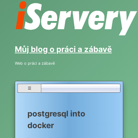
Skip
to
content
Můj blog o práci a zábavě
Web o práci a zábavě
☰
postgresql into
docker