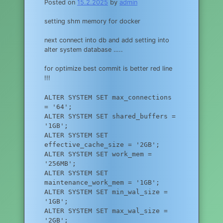
Posted on
15.2.2025
by
admin
setting shm memory for docker
next connect into db and add setting into
alter system database …..
for optimize best commit is better red line
!!!
ALTER SYSTEM SET max_connections
= '64';
ALTER SYSTEM SET shared_buffers =
'1GB';
ALTER SYSTEM SET
effective_cache_size = '2GB';
ALTER SYSTEM SET work_mem =
'256MB';
ALTER SYSTEM SET
maintenance_work_mem = '1GB';
ALTER SYSTEM SET min_wal_size =
'1GB';
ALTER SYSTEM SET max_wal_size =
'2GB';