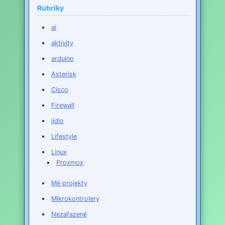
Rubriky
ai
aktivity
arduino
Asterisk
Cisco
Firewall
jídlo
Lifestyle
Linux
Proxmox
Mé projekty
Mikrokontrolery
Nezařazené