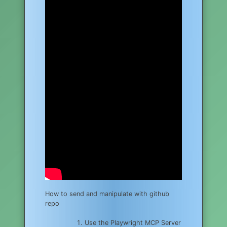
How to send and manipulate with github
repo
Use the Playwright MCP Server