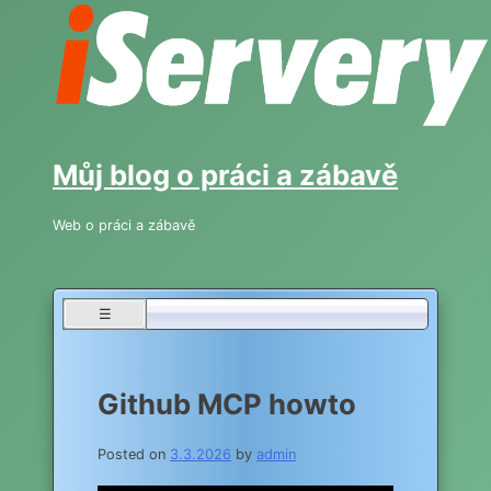
Skip
to
content
Můj blog o práci a zábavě
Web o práci a zábavě
☰
Github MCP howto
Posted on
3.3.2026
by
admin