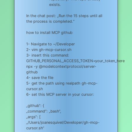
exists.
In the chat post: „Run the 15 steps until all
the process is completed.“
how to install MCP github
1- Navigate to ~/Developer
2- vim gh-mcp-cursor.sh
3- insert this command:
GITHUB_PERSONAL_ACCESS_TOKEN=your_token_here
npx -y @modelcontextprotocol/server-
github
4- save the file
5- get the path using realpath gh-mcp-
cursor.sh
6- set this MCP server in your cursor:
„github“: {
„command“: „bash“,
„args“: [
„/Users/joanesquivel/Developer/gh-mcp-
cursor.sh“