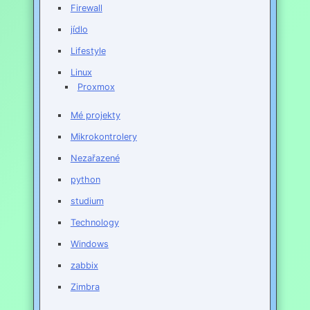
Firewall
jídlo
Lifestyle
Linux
Proxmox
Mé projekty
Mikrokontrolery
Nezařazené
python
studium
Technology
Windows
zabbix
Zimbra