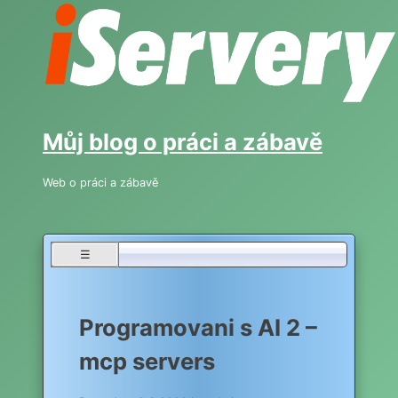
Skip
to
content
Můj blog o práci a zábavě
Web o práci a zábavě
☰
Programovani s AI 2 –
mcp servers