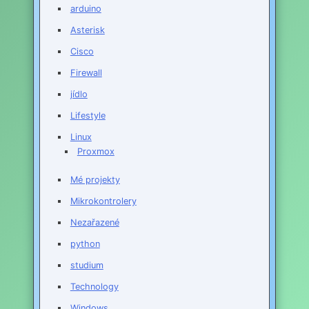
arduino
Asterisk
Cisco
Firewall
jídlo
Lifestyle
Linux
Proxmox
Mé projekty
Mikrokontrolery
Nezařazené
python
studium
Technology
Windows