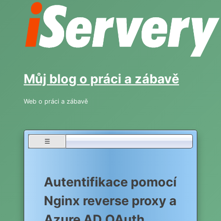
Skip
to
content
Můj blog o práci a zábavě
Web o práci a zábavě
☰
Autentifikace pomocí
Nginx reverse proxy a
Azure AD OAuth