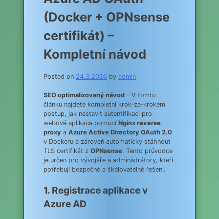
(Docker + OPNsense
certifikát) –
Kompletní návod
Posted on
24.3.2026
by
admin
SEO optimalizovaný návod
– V tomto
článku najdete kompletní krok‑za‑krokem
postup, jak nastavit autentifikaci pro
webové aplikace pomocí
Nginx reverse
proxy
a
Azure Active Directory OAuth 2.0
v Dockeru a zároveň automaticky stáhnout
TLS certifikát z
OPNsense
. Tento průvodce
je určen pro vývojáře a administrátory, kteří
potřebují bezpečné a škálovatelné řešení.
1. Registrace aplikace v
Azure AD