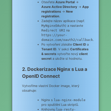
Otevřete
Azure Portal
→
Azure Active Directory
→
App
registrations
→
New
registration
.
Zadejte název aplikace (např.
MyNginxOAuth
) a nastavte
Redirect URI
na
https://your-
domain.com/oauth2/callback
.
Po vytvoření získáte
Client ID
a
Tenant ID
. V sekci
Certificates
& secrets
vytvořte nový
client
secret
a uložte si hodnotu.
2. Dockerizace Nginx s Lua a
OpenID Connect
Vytvoříme vlastní Docker image, který
obsahuje:
Nginx s
lua-nginx-module
pro spuštění Lua skriptů.
Knihovnu
lua-resty-