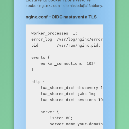
Uložte tento
Dockerfile
a vytvořte
soubor
nginx.conf
dle následující šablony.
nginx.conf – OIDC nastavení a TLS
worker_processes  1;

error_log  /var/log/nginx/error.log warn;

pid        /var/run/nginx.pid;

events {

    worker_connections  1024;

}

http {

    lua_shared_dict discovery 1m;

    lua_shared_dict jwks 1m;

    lua_shared_dict sessions 10m;

    server {

        listen 80;

        server_name your-domain.com;
