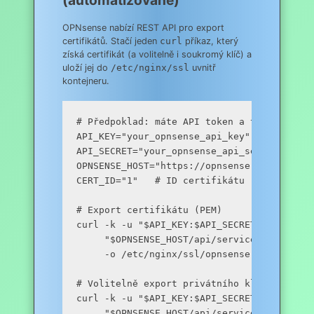
OPNsense nabízí REST API pro export
certifikátů. Stačí jeden
curl
příkaz, který
získá certifikát (a volitelně i soukromý klíč) a
uloží jej do
/etc/nginx/ssl
uvnitř
kontejneru.
# Předpoklad: máte API token a tajný klíč

API_KEY="your_opnsense_api_key"

API_SECRET="your_opnsense_api_secret"

OPNSENSE_HOST="https://opnsense.yourdomain.
CERT_ID="1"   # ID certifikátu (z UI → Sys
# Export certifikátu (PEM)

curl -k -u "$API_KEY:$API_SECRET" \

     "$OPNSENSE_HOST/api/services/ca/ca/exp
     -o /etc/nginx/ssl/opnsense.crt

# Volitelně export privátního klíče (pokud 
curl -k -u "$API_KEY:$API_SECRET" \

     "$OPNSENSE_HOST/api/services/ca/ca/exp