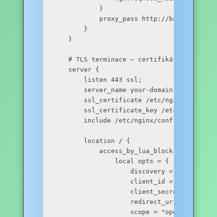
            }

            proxy_pass http://backend_upstr
        }

    }

    # TLS terminace – certifikát bude staž
    server {

        listen 443 ssl;

        server_name your-domain.com;

        ssl_certificate /etc/nginx/ssl/opns
        ssl_certificate_key /etc/nginx/ssl/
        include /etc/nginx/conf.d/ssl_para
        location / {

            access_by_lua_block {

                local opts = {

                    discovery = "https://l
                    client_id = "",

                    client_secret = "",

                    redirect_uri = "https:
                    scope = "openid email p