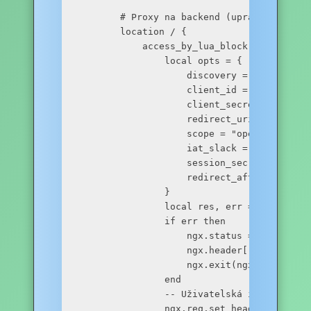
        # Proxy na backend (upravit dle pot
        location / {

            access_by_lua_block {

                local opts = {

                    discovery = "https://l
                    client_id = "",

                    client_secret = "",

                    redirect_uri = "https:
                    scope = "openid email p
                    iat_slack = 600,

                    session_secret = "a-ver
                    redirect_after_logout_
                }

                local res, err = require("
                if err then

                    ngx.status = 302

                    ngx.header["Location"] 
                    ngx.exit(ngx.HTTP_TEMPO
                end

                -- Uživatelská identita pře
                ngx.req.set_header("X-Remo