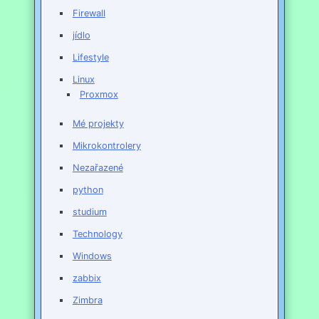
Firewall
jídlo
Lifestyle
Linux
Proxmox
Mé projekty
Mikrokontrolery
Nezařazené
python
studium
Technology
Windows
zabbix
Zimbra