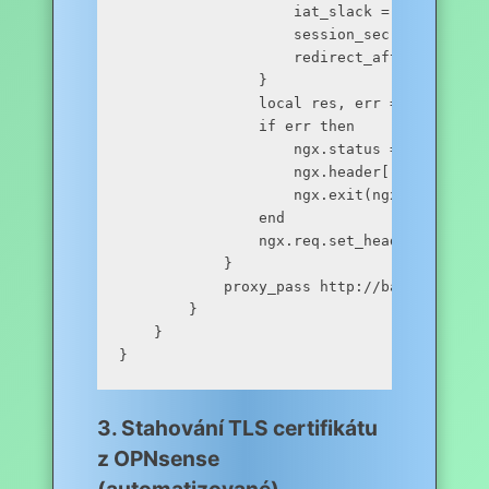
                    iat_slack = 600,

                    session_secret = "a-ver
                    redirect_after_logout_
                }

                local res, err = require("
                if err then

                    ngx.status = 302

                    ngx.header["Location"] 
                    ngx.exit(ngx.HTTP_TEMPO
                end

                ngx.req.set_header("X-Remo
            }

            proxy_pass http://backend_upstr
        }

    }

3. Stahování TLS certifikátu
z OPNsense
(automatizované)