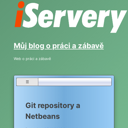
Skip
to
content
Můj blog o práci a zábavě
Web o práci a zábavě
☰
Git repository a
Netbeans