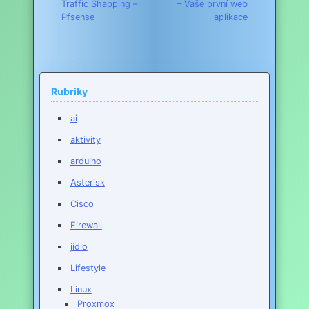
Traffic Shapping –
– Vaše první web
pro
Pfsense
aplikace
příspěvek
Rubriky
ai
aktivity
arduino
Asterisk
Cisco
Firewall
jídlo
Lifestyle
Linux
Proxmox