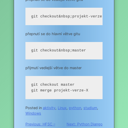
git checkout&nbsp;projekt-verze-X
přepnutí se do hlavní větve gitu
git checkout&nbsp;master
přijmutí vedlejší větve do master
git checkout master

git merge projekt-verze-X
Posted in
aktivity
,
Linux
,
python
,
studium
,
Windows
Navigace
Previous:
HFSC –
Next:
Python Django