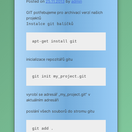
Posted on
25.11.2013
by
admin
GIT potřebujeme pro archivací verzí našich
projektů
Instalce git balíčků
apt-get install git
inicializace repozitářů gitu
git init my_project.git
vyrobí se adresář „my_project.git“ v
aktuálním adresáři
poslání všech souborů do stromu gitu
git add .