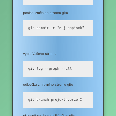
poslání změn do stromu gitu
git commit -m "Muj popisek"
výpis Vašeho stromu
git log --graph --all
odbočka z hlavního stromu gitu
git branch projekt-verze-X
přepnutí se do vedlejší větve gitu