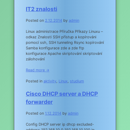
IT2 znalosti
Posted on
2.12.2014
by
admin
Linux administrace Příručka Příkazy Linuxu –
odkaz Znalosti SSH přístup a kopírováni
pomocí ssh, SSH tunneling Rsync kopírování
Samba konfigurace zde a zde ftp
konfigurace Apache skriptování skriptování
zálohování
Read more →
Posted in
aktivity
,
Linux
,
studium
Cisco DHCP server a DHCP
forwarder
Posted on
1.12.2014
by
admin
Config DHCP server ip dhcp excluded-
address 192.168.10.0 192.168.10.100 ip