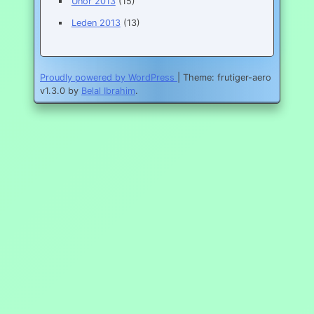
Únor 2013
(15)
Leden 2013
(13)
Proudly powered by WordPress
|
Theme: frutiger-aero
v1.3.0 by
Belal Ibrahim
.