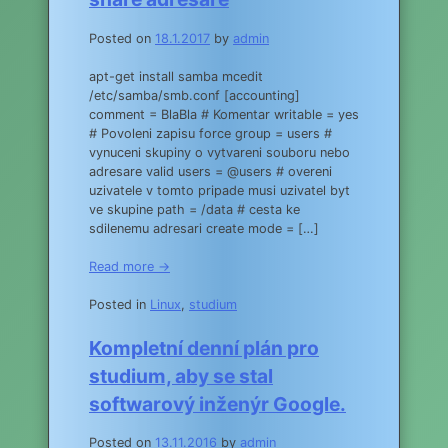
Posted on
18.1.2017
by
admin
apt-get install samba mcedit
/etc/samba/smb.conf [accounting]
comment = BlaBla # Komentar writable = yes
# Povoleni zapisu force group = users #
vynuceni skupiny o vytvareni souboru nebo
adresare valid users = @users # overeni
uzivatele v tomto pripade musi uzivatel byt
ve skupine path = /data # cesta ke
sdilenemu adresari create mode = […]
Read more →
Posted in
Linux
,
studium
Kompletní denní plán pro
studium, aby se stal
softwarový inženýr Google.
Posted on
13.11.2016
by
admin