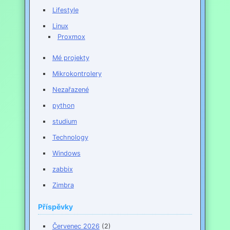
Lifestyle
Linux
Proxmox
Mé projekty
Mikrokontrolery
Nezařazené
python
studium
Technology
Windows
zabbix
Zimbra
Příspěvky
Červenec 2026
(2)