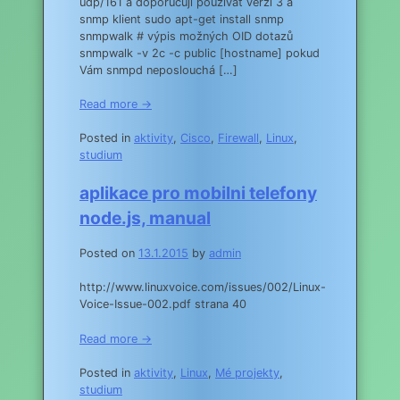
udp/161 a doporučuji používat verzi 3 a
snmp klient sudo apt-get install snmp
snmpwalk # výpis možných OID dotazů
snmpwalk -v 2c -c public [hostname] pokud
Vám snmpd neposlouchá […]
Read more →
Posted in
aktivity
,
Cisco
,
Firewall
,
Linux
,
studium
aplikace pro mobilni telefony
node.js, manual
Posted on
13.1.2015
by
admin
http://www.linuxvoice.com/issues/002/Linux-
Voice-Issue-002.pdf strana 40
Read more →
Posted in
aktivity
,
Linux
,
Mé projekty
,
studium