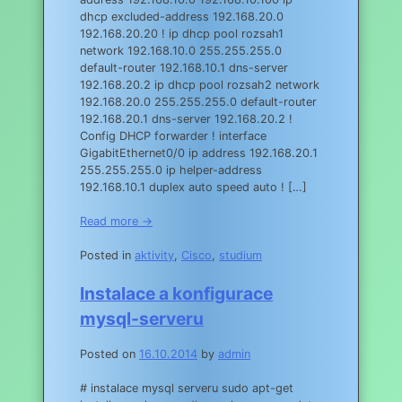
dhcp excluded-address 192.168.20.0
192.168.20.20 ! ip dhcp pool rozsah1
network 192.168.10.0 255.255.255.0
default-router 192.168.10.1 dns-server
192.168.20.2 ip dhcp pool rozsah2 network
192.168.20.0 255.255.255.0 default-router
192.168.20.1 dns-server 192.168.20.2 !
Config DHCP forwarder ! interface
GigabitEthernet0/0 ip address 192.168.20.1
255.255.255.0 ip helper-address
192.168.10.1 duplex auto speed auto ! […]
Read more →
Posted in
aktivity
,
Cisco
,
studium
Instalace a konfigurace
mysql-serveru
Posted on
16.10.2014
by
admin
# instalace mysql serveru sudo apt-get