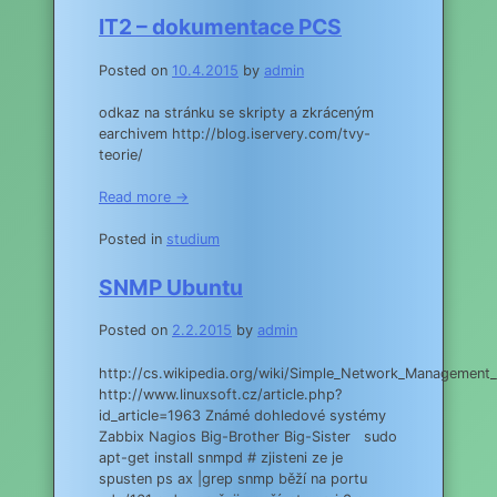
IT2 – dokumentace PCS
Posted on
10.4.2015
by
admin
odkaz na stránku se skripty a zkráceným
earchivem http://blog.iservery.com/tvy-
teorie/
Read more →
Posted in
studium
SNMP Ubuntu
Posted on
2.2.2015
by
admin
http://cs.wikipedia.org/wiki/Simple_Network_Management_
http://www.linuxsoft.cz/article.php?
id_article=1963 Známé dohledové systémy
Zabbix Nagios Big-Brother Big-Sister sudo
apt-get install snmpd # zjisteni ze je
spusten ps ax |grep snmp běží na portu