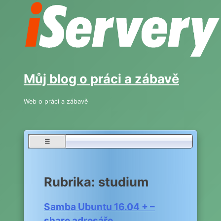
Skip
to
content
Můj blog o práci a zábavě
Web o práci a zábavě
☰
Rubrika:
studium
Samba Ubuntu 16.04 + –
share adresáře