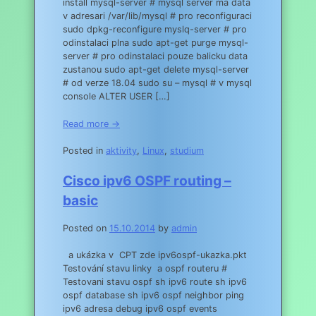
install mysql-server # mysql server ma data
v adresari /var/lib/mysql # pro reconfiguraci
sudo dpkg-reconfigure myslq-server # pro
odinstalaci plna sudo apt-get purge mysql-
server # pro odinstalaci pouze balicku data
zustanou sudo apt-get delete mysql-server
# od verze 18.04 sudo su – mysql # v mysql
console ALTER USER […]
Read more →
Posted in
aktivity
,
Linux
,
studium
Cisco ipv6 OSPF routing –
basic
Posted on
15.10.2014
by
admin
a ukázka v CPT zde ipv6ospf-ukazka.pkt
Testování stavu linky a ospf routeru #
Testovani stavu ospf sh ipv6 route sh ipv6
ospf database sh ipv6 ospf neighbor ping
ipv6 adresa debug ipv6 ospf events